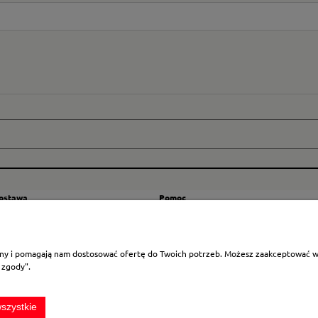
dostawa
Pomoc
zty wysyłki
Regulamin
ranicę
Mapa strony
rony i pomagają nam dostosować ofertę do Twoich potrzeb. Możesz zaakceptować wyk
Polityka cookies
 zgody".
Ustawienia plików cookies
Odstąpienie od umowy
szystkie