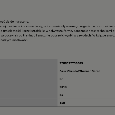
wać się do maratonu.
samej możliwości poruszania się, odczuwania siły własnego organizmu oraz możliw
 umiejętności i przekształcić je w najwyższą formę. Zapoznaje nas z technikami b
y wypoczynek po treningu i znacznie poprawić wyniki w zawodach. W książce zn
naszych możliwości.
9788377730805
Baur Christof,Thurner Bernd
br
2013
b5
160