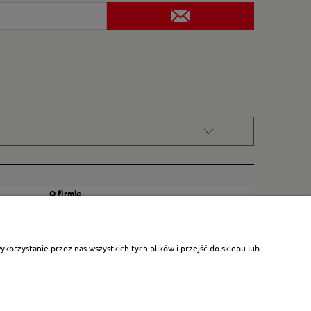
O firmie
Kontakt
Certyfikat dla małych księgarni
orzystanie przez nas wszystkich tych plików i przejść do sklepu lub
Blog
O nas