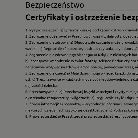
Bezpieczeństwo
Certyfikaty i ostrzeżenie be
1. Ryzyko skaleczeń: a) Sprawdź książkę pod kątem ostrych krawędz
2. Zagrożenie pożarowe: a) Przechowuj książki z dala od źródeł ciep
3. Zagrożenie dla zdrowia: a) Długotrwałe czytanie może prowadzi
wzroku. c) Regularnie rób przerwy podczas czytania, aby odpocząć 
4. Zagrożenie dla zdrowia psychicznego: a) Książki z niektórych k
b) Intensywne wchodzenie w świat fantasy, science fiction czy hor
negatywnie wpływać na zdrowie emocjonalne, powodować stres, ni
5. Zagrożenie dla dzieci: a) Małe dzieci mogą wkładać książki do us
ust. c) Treści zawarte w książkach mogą być nieodpowiednie dla dzi
dojrzałości dziecka.
6. Przechowywanie: a) Przechowuj książki w suchym i czystym miej
ekstremalne temperatury i wilgotność. c) Regularnie czyść książki 
7. Źródła informacji: a) Sprawdzaj wiarygodność informacji zawart
niektórych dziedzinach szybko się dezaktualizuje. c) Podczas korz
8. Prawa autorskie: a) Przestrzegaj praw autorskich treści udostęp