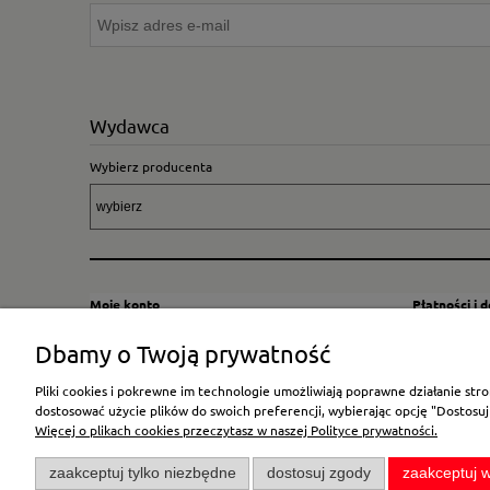
Wydawca
Wybierz producenta
Moje konto
Płatności i 
Twoje zamówienia
Sposoby i kos
Dbamy o Twoją prywatność
Ustawienia konta
Wysyłka za G
Pliki cookies i pokrewne im technologie umożliwiają poprawne działanie st
Przechowalnia
Płatność
dostosować użycie plików do swoich preferencji, wybierając opcję "Dostosuj
Więcej o plikach cookies przeczytasz w naszej Polityce prywatności.
zaakceptuj tylko niezbędne
dostosuj zgody
zaakceptuj w