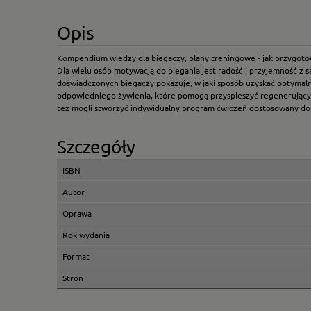
Opis
Kompendium wiedzy dla biegaczy, plany treningowe - jak przygoto
Dla wielu osób motywacją do biegania jest radość i przyjemność z 
doświadczonych biegaczy pokazuje, w jaki sposób uzyskać optymalne
odpowiedniego żywienia, które pomogą przyspieszyć regenerując
też mogli stworzyć indywidualny program ćwiczeń dostosowany do 
Szczegóły
ISBN
Autor
Oprawa
Rok wydania
Format
Stron