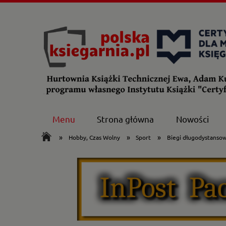
Menu
Strona główna
Nowości
»
»
»
Hobby, Czas Wolny
Sport
Biegi długodystansow