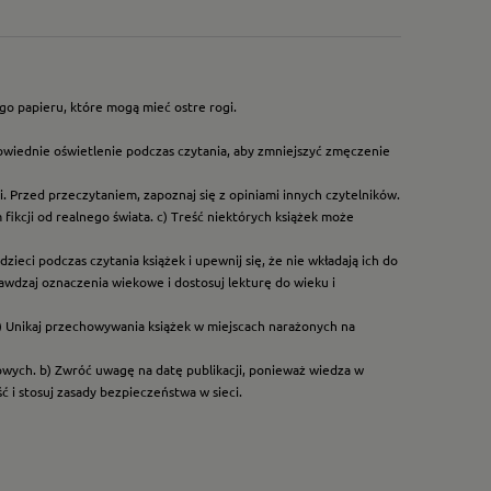
go papieru, które mogą mieć ostre rogi.
owiednie oświetlenie podczas czytania, aby zmniejszyć zmęczenie
. Przed przeczytaniem, zapoznaj się z opiniami innych czytelników.
ikcji od realnego świata. c) Treść niektórych książek może
ieci podczas czytania książek i upewnij się, że nie wkładają ich do
rawdzaj oznaczenia wiekowe i dostosuj lekturę do wieku i
) Unikaj przechowywania książek w miejscach narażonych na
dowych. b) Zwróć uwagę na datę publikacji, ponieważ wiedza w
 i stosuj zasady bezpieczeństwa w sieci.