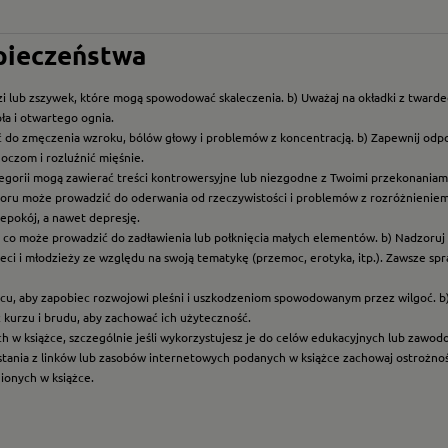
zpieczeństwa
i lub zszywek, które mogą spowodować skaleczenia. b) Uważaj na okładki z twarde
ła i otwartego ognia.
ć do zmęczenia wzroku, bólów głowy i problemów z koncentracją. b) Zapewnij odp
oczom i rozluźnić mięśnie.
ategorii mogą zawierać treści kontrowersyjne lub niezgodne z Twoimi przekonaniami
roru może prowadzić do oderwania od rzeczywistości i problemów z rozróżnieniem f
epokój, a nawet depresję.
t, co może prowadzić do zadławienia lub połknięcia małych elementów. b) Nadzoruj dz
eci i młodzieży ze względu na swoją tematykę (przemoc, erotyka, itp.). Zawsze sp
scu, aby zapobiec rozwojowi pleśni i uszkodzeniom spowodowanym przez wilgoć. b
z kurzu i brudu, aby zachować ich użyteczność.
ych w książce, szczególnie jeśli wykorzystujesz je do celów edukacyjnych lub zawo
ystania z linków lub zasobów internetowych podanych w książce zachowaj ostrożność
nionych w książce.