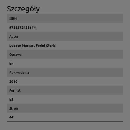
Szczegóły
ISBN
9788372438614
Autor
Lupato Marisa , Ferini Gloria
Oprawa
br
Rok wydania
2010
Format
b5
Stron
64