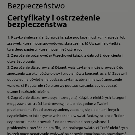
Bezpieczeństwo
Certyfikaty i ostrzeżenie
bezpieczeństwa
1. Ryzyko skaleczeń: a) Sprawdź książkę pod kątem ostrych krawędzi lub
zszywek, które mogą spowodować skaleczenia. b) Uważaj na okładki z
twardego papieru, które mogą mieć ostre rogi.
2. Zagrożenie pożarowe: a) Przechowuj książki z dala od źródeł ciepła i
otwartego ognia.
3. Zagrożenie dla zdrowia: a) Długotrwałe czytanie może prowadzić do
zmęczenia wzroku, bólów głowy i problemów z koncentracją. b) Zapewnij
odpowiednie oświetlenie podczas czytania, aby zmniejszyć zmęczenie
wzroku. c) Regularnie rób przerwy podczas czytania, aby odpocząć
oczom i rozluźnić mięśnie.
4. Zagrożenie dla zdrowia psychicznego: a) Książki z niektórych kategorii
mogą zawierać treści kontrowersyjne lub niezgodne z Twoimi
przekonaniami. Przed przeczytaniem, zapoznaj się z opiniami innych
czytelników. b) Intensywne wchodzenie w świat fantasy, science fiction
czy horroru może prowadzić do oderwania od rzeczywistości i
problemów z rozróżnieniem fikcji od realnego świata. c) Treść niektórych
książek może negatywnie wpływać na zdrowie emocjonalne, powodować