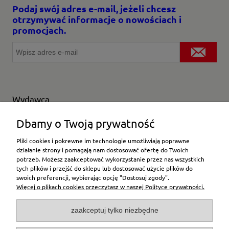
Podaj swój adres e-mail, jeżeli chcesz
otrzymywać informacje o nowościach i
promocjach.
Wydawca
Wybierz producenta
Dbamy o Twoją prywatność
Pliki cookies i pokrewne im technologie umożliwiają poprawne
działanie strony i pomagają nam dostosować ofertę do Twoich
potrzeb. Możesz zaakceptować wykorzystanie przez nas wszystkich
Moje konto
tych plików i przejść do sklepu lub dostosować użycie plików do
swoich preferencji, wybierając opcję "Dostosuj zgody".
Więcej o plikach cookies przeczytasz w naszej Polityce prywatności.
Płatności i dostawa
zaakceptuj tylko niezbędne
Pomoc