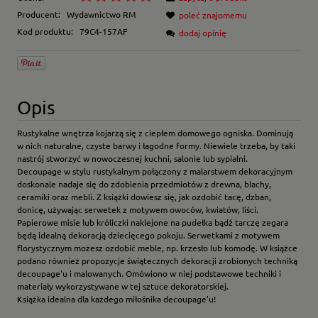
Producent:
Wydawnictwo RM
poleć znajomemu
Kod produktu:
79C4-157AF
dodaj opinię
Opis
Rustykalne wnętrza kojarzą się z ciepłem domowego ogniska. Dominują
w nich naturalne, czyste barwy i łagodne formy. Niewiele trzeba, by taki
nastrój stworzyć w nowoczesnej kuchni, salonie lub sypialni.
Decoupage w stylu rustykalnym połączony z malarstwem dekoracyjnym
doskonale nadaje się do zdobienia przedmiotów z drewna, blachy,
ceramiki oraz mebli. Z książki dowiesz się, jak ozdobić tacę, dzban,
donicę, używając serwetek z motywem owoców, kwiatów, liści.
Papierowe misie lub króliczki naklejone na pudełka bądź tarczę zegara
będą idealną dekoracją dziecięcego pokoju. Serwetkami z motywem
florystycznym możesz ozdobić meble, np. krzesło lub komodę. W książce
podano również propozycje świątecznych dekoracji zrobionych techniką
decoupage'u i malowanych. Omówiono w niej podstawowe techniki i
materiały wykorzystywane w tej sztuce dekoratorskiej.
Książka idealna dla każdego miłośnika decoupage'u!