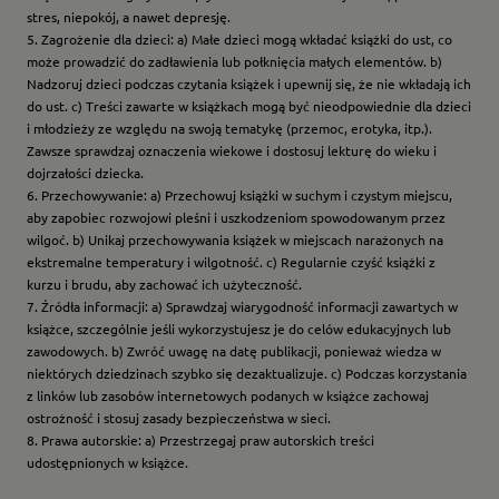
stres, niepokój, a nawet depresję.
5. Zagrożenie dla dzieci: a) Małe dzieci mogą wkładać książki do ust, co
może prowadzić do zadławienia lub połknięcia małych elementów. b)
Nadzoruj dzieci podczas czytania książek i upewnij się, że nie wkładają ich
do ust. c) Treści zawarte w książkach mogą być nieodpowiednie dla dzieci
i młodzieży ze względu na swoją tematykę (przemoc, erotyka, itp.).
Zawsze sprawdzaj oznaczenia wiekowe i dostosuj lekturę do wieku i
dojrzałości dziecka.
6. Przechowywanie: a) Przechowuj książki w suchym i czystym miejscu,
aby zapobiec rozwojowi pleśni i uszkodzeniom spowodowanym przez
wilgoć. b) Unikaj przechowywania książek w miejscach narażonych na
ekstremalne temperatury i wilgotność. c) Regularnie czyść książki z
kurzu i brudu, aby zachować ich użyteczność.
7. Źródła informacji: a) Sprawdzaj wiarygodność informacji zawartych w
książce, szczególnie jeśli wykorzystujesz je do celów edukacyjnych lub
zawodowych. b) Zwróć uwagę na datę publikacji, ponieważ wiedza w
niektórych dziedzinach szybko się dezaktualizuje. c) Podczas korzystania
z linków lub zasobów internetowych podanych w książce zachowaj
ostrożność i stosuj zasady bezpieczeństwa w sieci.
8. Prawa autorskie: a) Przestrzegaj praw autorskich treści
udostępnionych w książce.