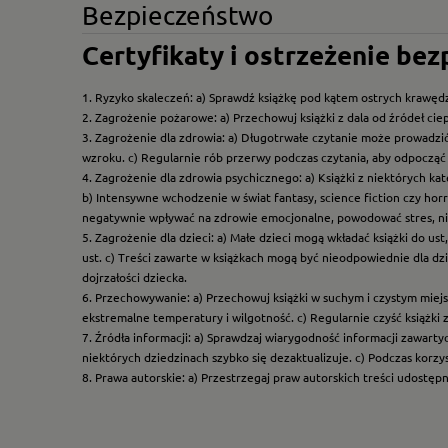
Bezpieczeństwo
Certyfikaty i ostrzeżenie be
1. Ryzyko skaleczeń: a) Sprawdź książkę pod kątem ostrych krawędz
2. Zagrożenie pożarowe: a) Przechowuj książki z dala od źródeł ciep
3. Zagrożenie dla zdrowia: a) Długotrwałe czytanie może prowadzi
wzroku. c) Regularnie rób przerwy podczas czytania, aby odpocząć 
4. Zagrożenie dla zdrowia psychicznego: a) Książki z niektórych k
b) Intensywne wchodzenie w świat fantasy, science fiction czy hor
negatywnie wpływać na zdrowie emocjonalne, powodować stres, ni
5. Zagrożenie dla dzieci: a) Małe dzieci mogą wkładać książki do us
ust. c) Treści zawarte w książkach mogą być nieodpowiednie dla dzi
dojrzałości dziecka.
6. Przechowywanie: a) Przechowuj książki w suchym i czystym miej
ekstremalne temperatury i wilgotność. c) Regularnie czyść książki 
7. Źródła informacji: a) Sprawdzaj wiarygodność informacji zawart
niektórych dziedzinach szybko się dezaktualizuje. c) Podczas korz
8. Prawa autorskie: a) Przestrzegaj praw autorskich treści udostęp