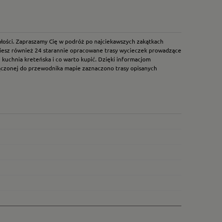
azałości. Zapraszamy Cię w podróż po najciekawszych zakątkach
jdziesz również 24 starannie opracowane trasy wycieczek prowadzące
e kuchnia kreteńska i co warto kupić. Dzięki informacjom
załączonej do przewodnika mapie zaznaczono trasy opisanych