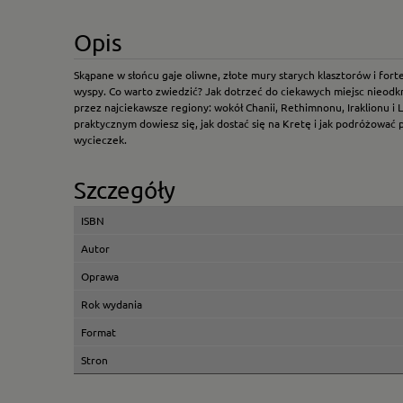
Opis
Skąpane w słońcu gaje oliwne, złote mury starych klasztorów i fort
wyspy. Co warto zwiedzić? Jak dotrzeć do ciekawych miejsc nieodkr
przez najciekawsze regiony: wokół Chanii, Rethimnonu, Iraklionu i L
praktycznym dowiesz się, jak dostać się na Kretę i jak podróżować 
wycieczek.
Szczegóły
ISBN
Autor
Oprawa
Rok wydania
Format
Stron