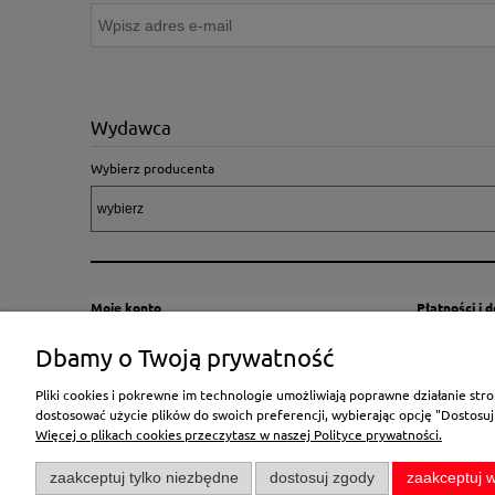
Wydawca
Wybierz producenta
Moje konto
Płatności i 
Twoje zamówienia
Sposoby i kos
Dbamy o Twoją prywatność
Ustawienia konta
Wysyłka za G
Pliki cookies i pokrewne im technologie umożliwiają poprawne działanie st
Przechowalnia
Płatność
dostosować użycie plików do swoich preferencji, wybierając opcję "Dostosuj
Więcej o plikach cookies przeczytasz w naszej Polityce prywatności.
zaakceptuj tylko niezbędne
dostosuj zgody
zaakceptuj w