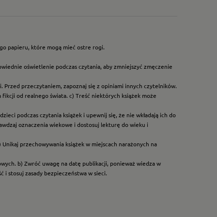
go papieru, które mogą mieć ostre rogi.
owiednie oświetlenie podczas czytania, aby zmniejszyć zmęczenie
. Przed przeczytaniem, zapoznaj się z opiniami innych czytelników.
ikcji od realnego świata. c) Treść niektórych książek może
ieci podczas czytania książek i upewnij się, że nie wkładają ich do
rawdzaj oznaczenia wiekowe i dostosuj lekturę do wieku i
) Unikaj przechowywania książek w miejscach narażonych na
dowych. b) Zwróć uwagę na datę publikacji, ponieważ wiedza w
 i stosuj zasady bezpieczeństwa w sieci.