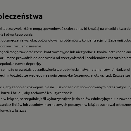
zpieczeństwa
i lub zszywek, które mogą spowodować skaleczenia. b) Uważaj na okładki z twarde
ła i otwartego ognia.
ć do zmęczenia wzroku, bólów głowy i problemów z koncentracją. b) Zapewnij odp
oczom i rozluźnić mięśnie.
ategorii mogą zawierać treści kontrowersyjne lub niezgodne z Twoimi przekonaniami
roru może prowadzić do oderwania od rzeczywistości i problemów z rozróżnieniem f
epokój, a nawet depresję.
t, co może prowadzić do zadławienia lub połknięcia małych elementów. b) Nadzoruj dz
eci i młodzieży ze względu na swoją tematykę (przemoc, erotyka, itp.). Zawsze sp
scu, aby zapobiec rozwojowi pleśni i uszkodzeniom spowodowanym przez wilgoć. b
z kurzu i brudu, aby zachować ich użyteczność.
ych w książce, szczególnie jeśli wykorzystujesz je do celów edukacyjnych lub zawo
ystania z linków lub zasobów internetowych podanych w książce zachowaj ostrożność
nionych w książce.