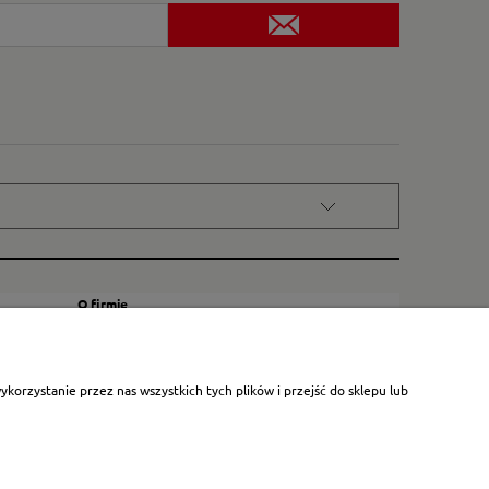
O firmie
Kontakt
Certyfikat dla małych księgarni
orzystanie przez nas wszystkich tych plików i przejść do sklepu lub
Blog
O nas