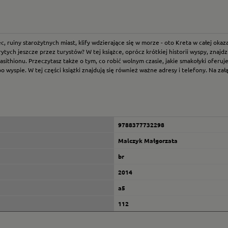
ec, ruiny starożytnych miast, klify wdzierające się w morze - oto Kreta w całej ok
ytych jeszcze przez turystów? W tej książce, oprócz krótkiej historii wyspy, zna
asithionu. Przeczytasz także o tym, co robić wolnym czasie, jakie smakołyki oferuj
po wyspie. W tej części książki znajdują się również ważne adresy i telefony. Na 
9788377732298
Malczyk Małgorzata
br
2014
a5
112