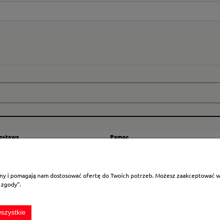
dostawa
Pomoc
zty wysyłki
Regulamin
ranicę
Mapa strony
rony i pomagają nam dostosować ofertę do Twoich potrzeb. Możesz zaakceptować wyk
Polityka cookies
 zgody".
Ustawienia plików cookies
Odstąpienie od umowy
szystkie