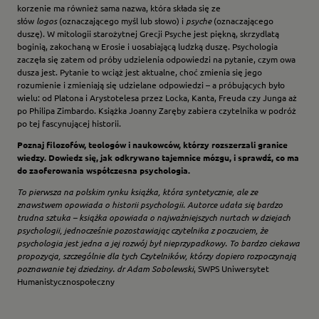
korzenie ma również sama nazwa, która składa się ze
słów
logos
(oznaczającego myśl lub słowo) i
psyche
(oznaczającego
duszę). W mitologii starożytnej Grecji Psyche jest piękną, skrzydlatą
boginią, zakochaną w Erosie i uosabiającą ludzką duszę. Psychologia
zaczęła się zatem od próby udzielenia odpowiedzi na pytanie, czym owa
dusza jest. Pytanie to wciąż jest aktualne, choć zmienia się jego
rozumienie i zmieniają się udzielane odpowiedzi – a próbujących było
wielu: od Platona i Arystotelesa przez Locka, Kanta, Freuda czy Junga aż
po Philipa Zimbardo. Książka Joanny Zaręby zabiera czytelnika w podróż
po tej fascynującej historii.
Poznaj filozofów, teologów i naukowców, którzy rozszerzali granice
wiedzy. Dowiedz się, jak odkrywano tajemnice mózgu, i sprawdź, co ma
do zaoferowania współczesna psychologia.
To pierwsza na polskim rynku książka, która syntetycznie, ale ze
znawstwem opowiada o historii psychologii. Autorce udała się bardzo
trudna sztuka – książka opowiada o najważniejszych nurtach w dziejach
psychologii, jednocześnie pozostawiając czytelnika z poczuciem, że
psychologia jest jedna a jej rozwój był nieprzypadkowy. To bardzo ciekawa
propozycja, szczególnie dla tych Czytelników, którzy dopiero rozpoczynają
poznawanie tej dziedziny.
dr Adam Sobolewski
, SWPS Uniwersytet
Humanistycznospołeczny