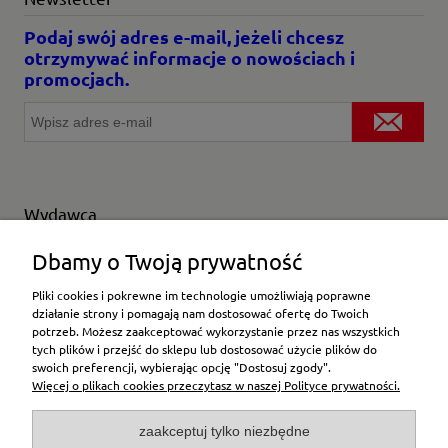
Podaj swój adres e-mail, jeżeli chcesz
otrzymywać informacje o nowościach i
promocjach.
Wydawca
Wybierz producenta
Dbamy o Twoją prywatność
Pliki cookies i pokrewne im technologie umożliwiają poprawne
działanie strony i pomagają nam dostosować ofertę do Twoich
potrzeb. Możesz zaakceptować wykorzystanie przez nas wszystkich
Moje konto
tych plików i przejść do sklepu lub dostosować użycie plików do
swoich preferencji, wybierając opcję "Dostosuj zgody".
Więcej o plikach cookies przeczytasz w naszej Polityce prywatności.
Płatności i dostawa
zaakceptuj tylko niezbędne
Pomoc