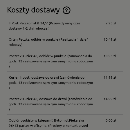
Koszty dostawy
Cena nie zawiera ewentualnych kosztów płatności
InPost Paczkomat® 24/7
(Przewidywany czas
7,95 zł
dostawy 1-2 dni robocze.)
Orlen Paczka, odbiór w punkcie
(Realizacja 1 dzień
10,49 zł
roboczy)
Pocztex Kurier 48, odbiór w punkcie
(zamówienia do
10,95 zł
godz. 12 realizowane są w tym samym dniu roboczym
)
Kurier Inpost, dostawa do drzwi
(zamówienia do
11,99 zł
godz. 13 realizowane są w tym samym dniu roboczym
)
Pocztex Kurier 48, dostawa do drzwi
(zamówienia do
14,99 zł
godz. 12 realizowane są w tym samym dniu roboczym
)
Odbiór osobisty w księgarni: Bytom ul.Piekarska
0,00 zł
96/13 parter w oficynie.
(Prosimy o kontakt przed