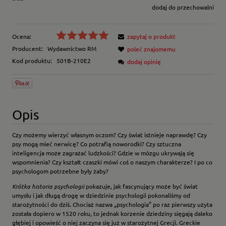
dodaj do przechowalni
Ocena:
zapytaj o produkt
Producent:
Wydawnictwo RM
poleć znajomemu
Kod produktu:
501B-210E2
dodaj opinię
Opis
Czy możemy wierzyć własnym oczom? Czy świat istnieje naprawdę? Czy
psy mogą mieć nerwicę? Co potrafią noworodki? Czy sztuczna
inteligencja może zagrażać ludzkości? Gdzie w mózgu ukrywają się
wspomnienia? Czy kształt czaszki mówi coś o naszym charakterze? I po co
psychologom potrzebne były żaby?
Krótka historia psychologii
pokazuje, jak fascynujący może być świat
umysłu i jak długą drogę w dziedzinie psychologii pokonaliśmy od
starożytności do dziś. Chociaż nazwa „psychologia” po raz pierwszy użyta
została dopiero w 1520 roku, to jednak korzenie dziedziny sięgają daleko
głębiej i opowieść o niej zaczyna się już w starożytnej Grecji. Greckie