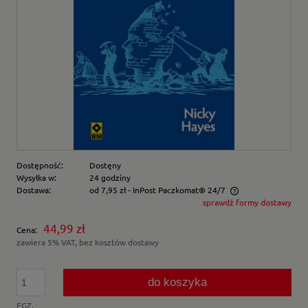
Dostępność:
Dostęny
Wysyłka w:
24 godziny
Dostawa:
od 7,95 zł
- InPost Paczkomat® 24/7
sprawdź formy dostawy
Cena nie zawiera ewentualnych kosztów płatności
44,99 zł
Cena:
zawiera 5% VAT, bez kosztów dostawy
do koszyka
EGZ.