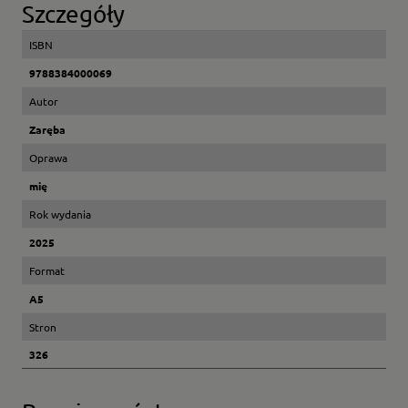
Szczegóły
ISBN
9788384000069
Autor
Zaręba
Oprawa
mię
Rok wydania
2025
Format
A5
Stron
326