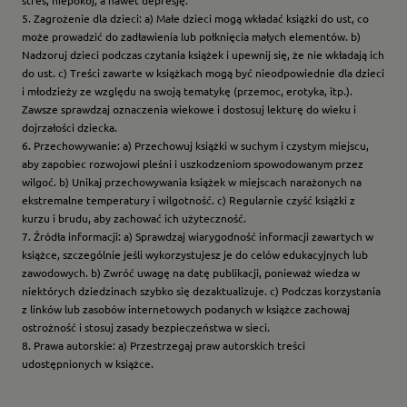
stres, niepokój, a nawet depresję.
5. Zagrożenie dla dzieci: a) Małe dzieci mogą wkładać książki do ust, co
może prowadzić do zadławienia lub połknięcia małych elementów. b)
Nadzoruj dzieci podczas czytania książek i upewnij się, że nie wkładają ich
do ust. c) Treści zawarte w książkach mogą być nieodpowiednie dla dzieci
i młodzieży ze względu na swoją tematykę (przemoc, erotyka, itp.).
Zawsze sprawdzaj oznaczenia wiekowe i dostosuj lekturę do wieku i
dojrzałości dziecka.
6. Przechowywanie: a) Przechowuj książki w suchym i czystym miejscu,
aby zapobiec rozwojowi pleśni i uszkodzeniom spowodowanym przez
wilgoć. b) Unikaj przechowywania książek w miejscach narażonych na
ekstremalne temperatury i wilgotność. c) Regularnie czyść książki z
kurzu i brudu, aby zachować ich użyteczność.
7. Źródła informacji: a) Sprawdzaj wiarygodność informacji zawartych w
książce, szczególnie jeśli wykorzystujesz je do celów edukacyjnych lub
zawodowych. b) Zwróć uwagę na datę publikacji, ponieważ wiedza w
niektórych dziedzinach szybko się dezaktualizuje. c) Podczas korzystania
z linków lub zasobów internetowych podanych w książce zachowaj
ostrożność i stosuj zasady bezpieczeństwa w sieci.
8. Prawa autorskie: a) Przestrzegaj praw autorskich treści
udostępnionych w książce.