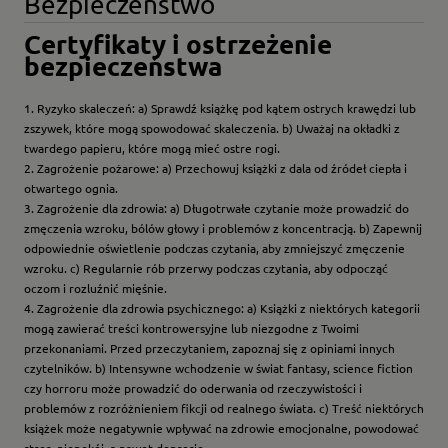
Bezpieczeństwo
Certyfikaty i ostrzeżenie
bezpieczeństwa
1. Ryzyko skaleczeń: a) Sprawdź książkę pod kątem ostrych krawędzi lub
zszywek, które mogą spowodować skaleczenia. b) Uważaj na okładki z
twardego papieru, które mogą mieć ostre rogi.
2. Zagrożenie pożarowe: a) Przechowuj książki z dala od źródeł ciepła i
otwartego ognia.
3. Zagrożenie dla zdrowia: a) Długotrwałe czytanie może prowadzić do
zmęczenia wzroku, bólów głowy i problemów z koncentracją. b) Zapewnij
odpowiednie oświetlenie podczas czytania, aby zmniejszyć zmęczenie
wzroku. c) Regularnie rób przerwy podczas czytania, aby odpocząć
oczom i rozluźnić mięśnie.
4. Zagrożenie dla zdrowia psychicznego: a) Książki z niektórych kategorii
mogą zawierać treści kontrowersyjne lub niezgodne z Twoimi
przekonaniami. Przed przeczytaniem, zapoznaj się z opiniami innych
czytelników. b) Intensywne wchodzenie w świat fantasy, science fiction
czy horroru może prowadzić do oderwania od rzeczywistości i
problemów z rozróżnieniem fikcji od realnego świata. c) Treść niektórych
książek może negatywnie wpływać na zdrowie emocjonalne, powodować