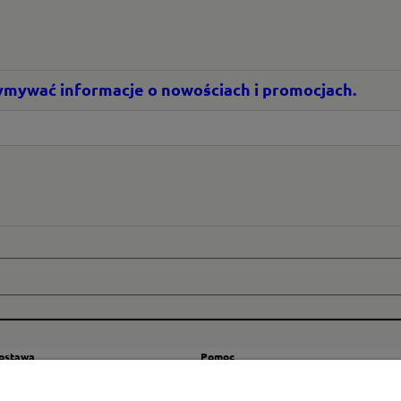
rzymywać informacje o nowościach i promocjach.
dostawa
Pomoc
zty wysyłki
Regulamin