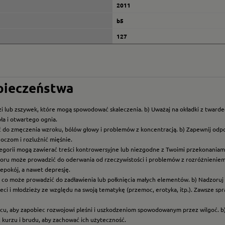
2011
b5
127
zpieczeństwa
i lub zszywek, które mogą spowodować skaleczenia. b) Uważaj na okładki z twarde
ła i otwartego ognia.
ć do zmęczenia wzroku, bólów głowy i problemów z koncentracją. b) Zapewnij odp
oczom i rozluźnić mięśnie.
ategorii mogą zawierać treści kontrowersyjne lub niezgodne z Twoimi przekonaniami
roru może prowadzić do oderwania od rzeczywistości i problemów z rozróżnieniem f
epokój, a nawet depresję.
t, co może prowadzić do zadławienia lub połknięcia małych elementów. b) Nadzoruj dz
eci i młodzieży ze względu na swoją tematykę (przemoc, erotyka, itp.). Zawsze sp
scu, aby zapobiec rozwojowi pleśni i uszkodzeniom spowodowanym przez wilgoć. b
z kurzu i brudu, aby zachować ich użyteczność.