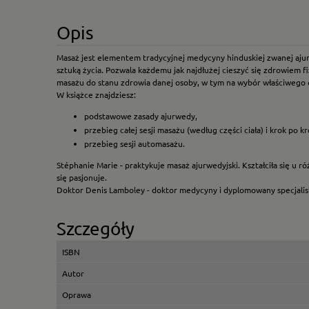
Opis
Masaż jest elementem tradycyjnej medycyny hinduskiej zwanej ajurwed
sztuką życia. Pozwala każdemu jak najdłużej cieszyć się zdrowiem
masażu do stanu zdrowia danej osoby, w tym na wybór właściwego ole
W książce znajdziesz:
podstawowe zasady ajurwedy,
przebieg całej sesji masażu (według części ciała) i krok po k
przebieg sesji automasażu.
Stéphanie Marie - praktykuje masaż ajurwedyjski. Kształciła się u r
się pasjonuje.
Doktor Denis Lamboley - doktor medycyny i dyplomowany specjalista
Szczegóły
ISBN
Autor
Oprawa