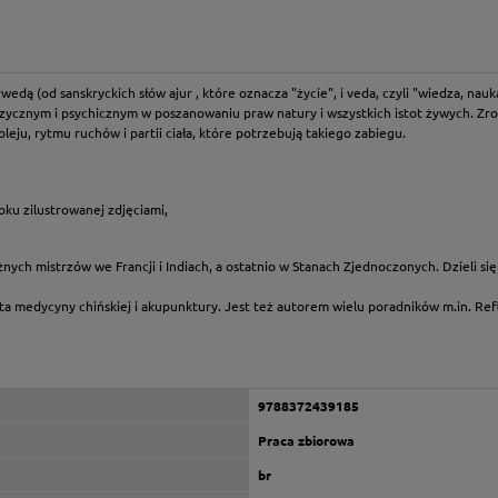
ą (od sanskryckich słów ajur , które oznacza "życie", i veda, czyli "wiedza, nauka"
 fizycznym i psychicznym w poszanowaniu praw natury i wszystkich istot żywych.
ju, rytmu ruchów i partii ciała, które potrzebują takiego zabiegu.
roku zilustrowanej zdjęciami,
óżnych mistrzów we Francji i Indiach, a ostatnio w Stanach Zjednoczonych. Dzieli si
 medycyny chińskiej i akupunktury. Jest też autorem wielu poradników m.in. Refl
9788372439185
Praca zbiorowa
br