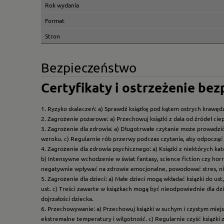
Rok wydania
Format
Stron
Bezpieczeństwo
Certyfikaty i ostrzeżenie be
1. Ryzyko skaleczeń: a) Sprawdź książkę pod kątem ostrych krawędz
2. Zagrożenie pożarowe: a) Przechowuj książki z dala od źródeł ciep
3. Zagrożenie dla zdrowia: a) Długotrwałe czytanie może prowadzi
wzroku. c) Regularnie rób przerwy podczas czytania, aby odpocząć 
4. Zagrożenie dla zdrowia psychicznego: a) Książki z niektórych k
b) Intensywne wchodzenie w świat fantasy, science fiction czy hor
negatywnie wpływać na zdrowie emocjonalne, powodować stres, ni
5. Zagrożenie dla dzieci: a) Małe dzieci mogą wkładać książki do us
ust. c) Treści zawarte w książkach mogą być nieodpowiednie dla dzi
dojrzałości dziecka.
6. Przechowywanie: a) Przechowuj książki w suchym i czystym miej
ekstremalne temperatury i wilgotność. c) Regularnie czyść książki 