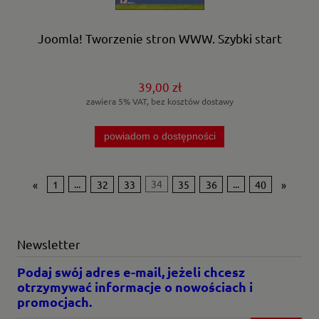
Joomla! Tworzenie stron WWW. Szybki start
39,00 zł
zawiera 5% VAT, bez kosztów dostawy
powiadom o dostępności
«
1
...
32
33
34
35
36
...
40
»
Newsletter
Podaj swój adres e-mail, jeżeli chcesz
otrzymywać informacje o nowościach i
promocjach.