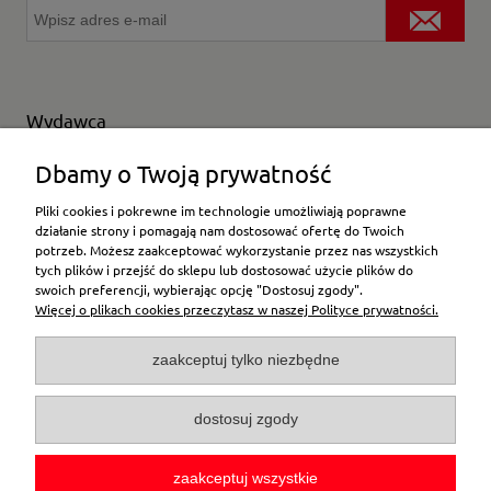
Wydawca
Wybierz producenta
Dbamy o Twoją prywatność
Pliki cookies i pokrewne im technologie umożliwiają poprawne
działanie strony i pomagają nam dostosować ofertę do Twoich
potrzeb. Możesz zaakceptować wykorzystanie przez nas wszystkich
Moje konto
tych plików i przejść do sklepu lub dostosować użycie plików do
swoich preferencji, wybierając opcję "Dostosuj zgody".
Więcej o plikach cookies przeczytasz w naszej Polityce prywatności.
Płatności i dostawa
zaakceptuj tylko niezbędne
Pomoc
dostosuj zgody
O firmie
zaakceptuj wszystkie