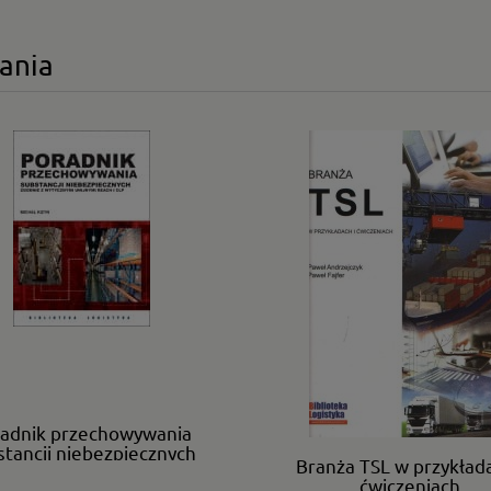
wania
adnik przechowywania
stancji niebezpiecznych
Branża TSL w przykłada
ie z wytycznymi unijnymi
ćwiczeniach