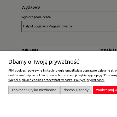
Wydawca
Wybierz producenta
Moje konto
Płatności i 
Twoje zamówienia
Sposoby i kos
Dbamy o Twoją prywatność
Ustawienia konta
Wysyłka za G
Pliki cookies i pokrewne im technologie umożliwiają poprawne działanie st
Przechowalnia
Płatność
dostosować użycie plików do swoich preferencji, wybierając opcję "Dostosuj
Więcej o plikach cookies przeczytasz w naszej Polityce prywatności.
zaakceptuj tylko niezbędne
dostosuj zgody
zaakceptuj w