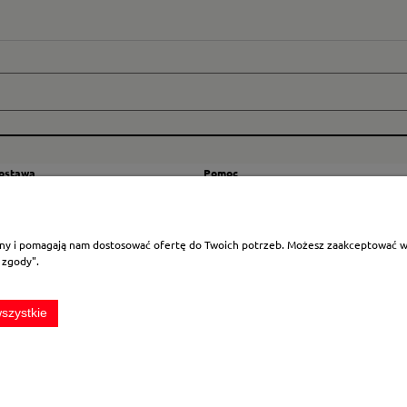
dostawa
Pomoc
zty wysyłki
Regulamin
ranicę
Mapa strony
rony i pomagają nam dostosować ofertę do Twoich potrzeb. Możesz zaakceptować wyk
Polityka cookies
 zgody".
Ustawienia plików cookies
Odstąpienie od umowy
szystkie
Sklep internetowy Shoper.pl