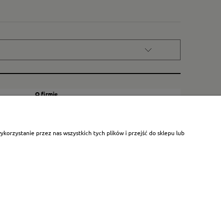
O firmie
Kontakt
Certyfikat dla małych księgarni
orzystanie przez nas wszystkich tych plików i przejść do sklepu lub
Blog
O nas