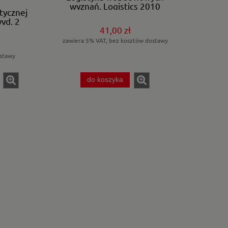
wyznań. Logistics 2010
tycznej
mater.konfren.
wyd. 2
41,00 zł
zawiera 5% VAT, bez kosztów dostawy
stawy
do koszyka