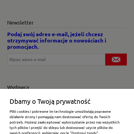
Newsletter
Podaj swój adres e-mail, jeżeli chcesz
otrzymywać informacje o nowościach i
promocjach.
Wydawca
Wybierz producenta
Dbamy o Twoją prywatność
Pliki cookies i pokrewne im technologie umożliwiają poprawne
działanie strony i pomagają nam dostosować ofertę do Twoich
potrzeb. Możesz zaakceptować wykorzystanie przez nas wszystkich
Moje konto
tych plików i przejść do sklepu lub dostosować użycie plików do
swoich preferencji, wybierając opcję "Dostosuj zgody".