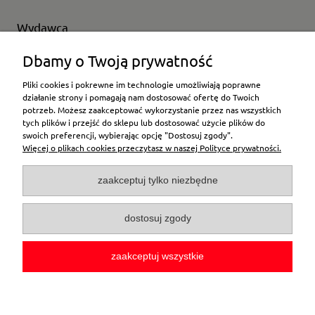
Wydawca
Wybierz producenta
Dbamy o Twoją prywatność
Pliki cookies i pokrewne im technologie umożliwiają poprawne
działanie strony i pomagają nam dostosować ofertę do Twoich
potrzeb. Możesz zaakceptować wykorzystanie przez nas wszystkich
Moje konto
tych plików i przejść do sklepu lub dostosować użycie plików do
swoich preferencji, wybierając opcję "Dostosuj zgody".
Więcej o plikach cookies przeczytasz w naszej Polityce prywatności.
Płatności i dostawa
zaakceptuj tylko niezbędne
Pomoc
dostosuj zgody
O firmie
zaakceptuj wszystkie
pokaż pełną wersję strony