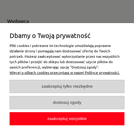
Wydawca
Wybierz producenta
Dbamy o Twoją prywatność
Pliki cookies i pokrewne im technologie umożliwiają poprawne
działanie strony i pomagają nam dostosować ofertę do Twoich
potrzeb. Możesz zaakceptować wykorzystanie przez nas wszystkich
Moje konto
tych plików i przejść do sklepu lub dostosować użycie plików do
swoich preferencji, wybierając opcję "Dostosuj zgody".
Więcej o plikach cookies przeczytasz w naszej Polityce prywatności.
Płatności i dostawa
zaakceptuj tylko niezbędne
Pomoc
dostosuj zgody
O firmie
zaakceptuj wszystkie