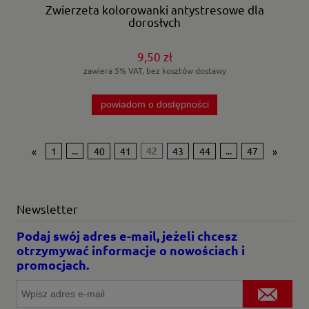
Zwierzeta kolorowanki antystresowe dla
dorosłych
9,50 zł
zawiera 5% VAT, bez kosztów dostawy
powiadom o dostępności
«
1
...
40
41
42
43
44
...
47
»
Newsletter
Podaj swój adres e-mail, jeżeli chcesz
otrzymywać informacje o nowościach i
promocjach.