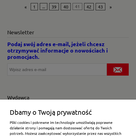
«
1
...
39
40
41
42
43
»
Newsletter
Podaj swój adres e-mail, jeżeli chcesz
otrzymywać informacje o nowościach i
promocjach.
Wydawca
Wybierz producenta
Dbamy o Twoją prywatność
Pliki cookies i pokrewne im technologie umożliwiają poprawne
działanie strony i pomagają nam dostosować ofertę do Twoich
potrzeb. Możesz zaakceptować wykorzystanie przez nas wszystkich