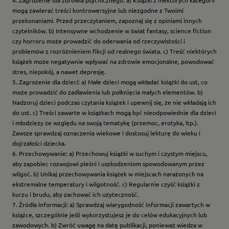
mogą zawierać treści kontrowersyjne lub niezgodne z Twoimi
przekonaniami. Przed przeczytaniem, zapoznaj się z opiniami innych
czytelników. b) Intensywne wchodzenie w świat fantasy, science fiction
czy horroru może prowadzić do oderwania od rzeczywistości i
problemów z rozróżnieniem fikcji od realnego świata. c) Treść niektórych
książek może negatywnie wpływać na zdrowie emocjonalne, powodować
stres, niepokój, a nawet depresję.
5. Zagrożenie dla dzieci: a) Małe dzieci mogą wkładać książki do ust, co
może prowadzić do zadławienia lub połknięcia małych elementów. b)
Nadzoruj dzieci podczas czytania książek i upewnij się, że nie wkładają ich
do ust. c) Treści zawarte w książkach mogą być nieodpowiednie dla dzieci
i młodzieży ze względu na swoją tematykę (przemoc, erotyka, itp.).
Zawsze sprawdzaj oznaczenia wiekowe i dostosuj lekturę do wieku i
dojrzałości dziecka.
6. Przechowywanie: a) Przechowuj książki w suchym i czystym miejscu,
aby zapobiec rozwojowi pleśni i uszkodzeniom spowodowanym przez
wilgoć. b) Unikaj przechowywania książek w miejscach narażonych na
ekstremalne temperatury i wilgotność. c) Regularnie czyść książki z
kurzu i brudu, aby zachować ich użyteczność.
7. Źródła informacji: a) Sprawdzaj wiarygodność informacji zawartych w
książce, szczególnie jeśli wykorzystujesz je do celów edukacyjnych lub
zawodowych. b) Zwróć uwagę na datę publikacji, ponieważ wiedza w