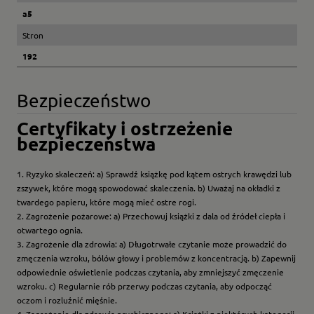
a5
Stron
192
Bezpieczeństwo
Certyfikaty i ostrzeżenie
bezpieczeństwa
1. Ryzyko skaleczeń: a) Sprawdź książkę pod kątem ostrych krawędzi lub
zszywek, które mogą spowodować skaleczenia. b) Uważaj na okładki z
twardego papieru, które mogą mieć ostre rogi.
2. Zagrożenie pożarowe: a) Przechowuj książki z dala od źródeł ciepła i
otwartego ognia.
3. Zagrożenie dla zdrowia: a) Długotrwałe czytanie może prowadzić do
zmęczenia wzroku, bólów głowy i problemów z koncentracją. b) Zapewnij
odpowiednie oświetlenie podczas czytania, aby zmniejszyć zmęczenie
wzroku. c) Regularnie rób przerwy podczas czytania, aby odpocząć
oczom i rozluźnić mięśnie.
4. Zagrożenie dla zdrowia psychicznego: a) Książki z niektórych kategorii