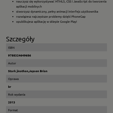
nauczysz się wykorzystywać HTML5, CSS i JavaScript do tworzenia
aplikacji mobilnych
stworzysz dynamiczny, pełny animacji interfejs użytkownika
rozwiążesz najczęstsze problemy dzięki PhoneGap
opublikujesz aplikację w sklepie Google Play!
Szczegóły
ISBN
9788324649686
Autor
Stark jinathan,Jepson Brian
Oprawa
br
Rok wydania
2013
Format