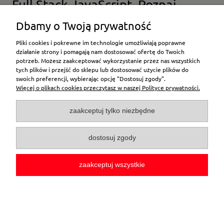
Full Stack JavaScript. Poznaj
technologie Backbone.js, Node.js
Dbamy o Twoją prywatność
i MongoDB
Pliki cookies i pokrewne im technologie umożliwiają poprawne
działanie strony i pomagają nam dostosować ofertę do Twoich
49,00 zł
potrzeb. Możesz zaakceptować wykorzystanie przez nas wszystkich
tych plików i przejść do sklepu lub dostosować użycie plików do
powiadom o dostępności
swoich preferencji, wybierając opcję "Dostosuj zgody".
Więcej o plikach cookies przeczytasz w naszej Polityce prywatności.
zaakceptuj tylko niezbędne
dostosuj zgody
zaakceptuj wszystkie