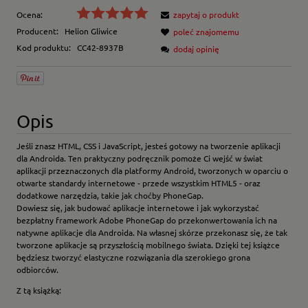
Ocena:
zapytaj o produkt
Producent:
Helion Gliwice
poleć znajomemu
Kod produktu:
CC42-8937B
dodaj opinię
Opis
Jeśli znasz HTML, CSS i JavaScript, jesteś gotowy na tworzenie aplikacji
dla Androida. Ten praktyczny podręcznik pomoże Ci wejść w świat
aplikacji przeznaczonych dla platformy Android, tworzonych w oparciu o
otwarte standardy internetowe - przede wszystkim HTML5 - oraz
dodatkowe narzędzia, takie jak choćby PhoneGap.
Dowiesz się, jak budować aplikacje internetowe i jak wykorzystać
bezpłatny framework Adobe PhoneGap do przekonwertowania ich na
natywne aplikacje dla Androida. Na własnej skórze przekonasz się, że tak
tworzone aplikacje są przyszłością mobilnego świata. Dzięki tej książce
będziesz tworzyć elastyczne rozwiązania dla szerokiego grona
odbiorców.
Z tą książką: