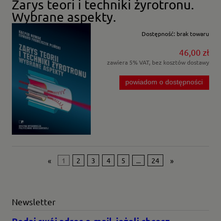
Zarys teori i techniki żyrotronu.
Wybrane aspekty.
Dostępność:
brak towaru
46,00 zł
zawiera 5% VAT, bez kosztów dostawy
powiadom o dostępności
«
1
2
3
4
5
...
24
»
Newsletter
Podaj swój adres e-mail, jeżeli chcesz