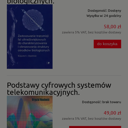
biologicznych.
Dostępność:
Dostęny
Wysyłka w:
24 godziny
58,00 zł
zawiera 5% VAT, bez kosztów dostawy
do koszyka
Podstawy cyfrowych systemów
telekomunikacyjnych.
Dostępność:
brak towaru
49,00 zł
zawiera 5% VAT, bez kosztów dostawy