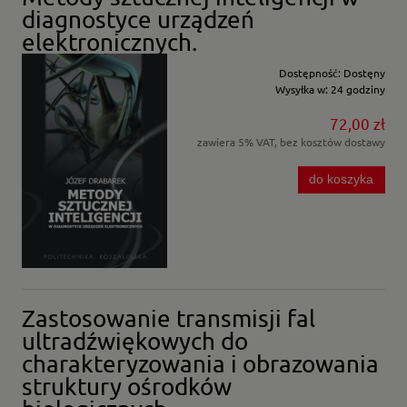
diagnostyce urządzeń
elektronicznych.
Dostępność:
Dostęny
Wysyłka w:
24 godziny
72,00 zł
zawiera 5% VAT, bez kosztów dostawy
do koszyka
Zastosowanie transmisji fal
ultradźwiękowych do
charakteryzowania i obrazowania
struktury ośrodków