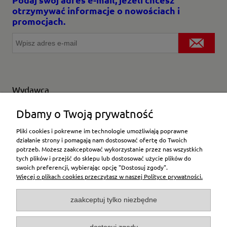
otrzymywać informacje o nowościach i
promocjach.
Wydawca
Wybierz producenta
Dbamy o Twoją prywatność
Pliki cookies i pokrewne im technologie umożliwiają poprawne
działanie strony i pomagają nam dostosować ofertę do Twoich
potrzeb. Możesz zaakceptować wykorzystanie przez nas wszystkich
Moje konto
tych plików i przejść do sklepu lub dostosować użycie plików do
swoich preferencji, wybierając opcję "Dostosuj zgody".
Więcej o plikach cookies przeczytasz w naszej Polityce prywatności.
Płatności i dostawa
zaakceptuj tylko niezbędne
Pomoc