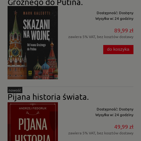
Groźnego do Putina.
Dostępność:
Dostęny
Wysyłka w:
24 godziny
89,99 zł
zawiera 5% VAT, bez kosztów dostawy
do koszyka
nowość
Pijana historia świata.
Dostępność:
Dostęny
Wysyłka w:
24 godziny
49,99 zł
zawiera 5% VAT, bez kosztów dostawy