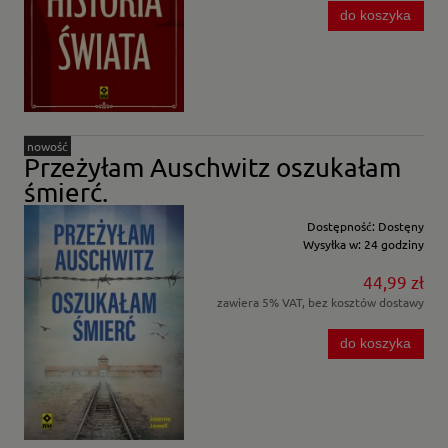
do koszyka
nowość
Przeżyłam Auschwitz oszukałam
śmierć.
Dostępność:
Dostęny
Wysyłka w:
24 godziny
44,99 zł
zawiera 5% VAT, bez kosztów dostawy
do koszyka