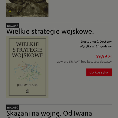
nowość
Wielkie strategie wojskowe.
Dostępność:
Dostęny
Wysyłka w:
24 godziny
59,99 zł
zawiera 5% VAT, bez kosztów dostawy
do koszyka
nowość
Skazani na wojnę. Od Iwana