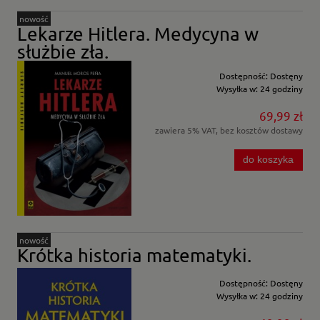
nowość
Lekarze Hitlera. Medycyna w
służbie zła.
Dostępność:
Dostęny
Wysyłka w:
24 godziny
69,99 zł
zawiera 5% VAT, bez kosztów dostawy
do koszyka
nowość
Krótka historia matematyki.
Dostępność:
Dostęny
Wysyłka w:
24 godziny