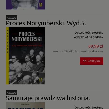
nowość
Proces Norymberski. Wyd.5.
Dostępność:
Dostęny
Wysyłka w:
24 godziny
69,99 zł
zawiera 5% VAT, bez kosztów dostawy
do koszyka
nowość
Samuraje prawdziwa historia.
Dostępność:
Dostęny