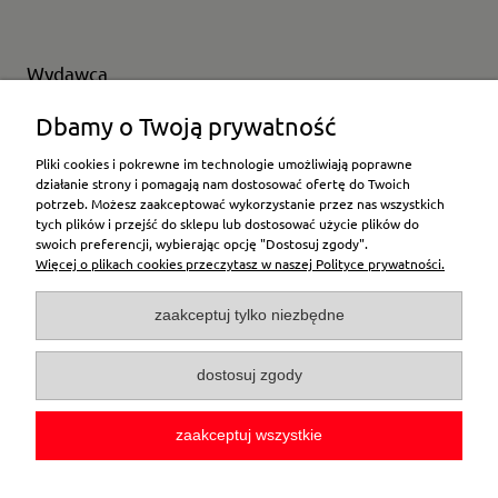
Wydawca
Wybierz producenta
Dbamy o Twoją prywatność
Pliki cookies i pokrewne im technologie umożliwiają poprawne
działanie strony i pomagają nam dostosować ofertę do Twoich
potrzeb. Możesz zaakceptować wykorzystanie przez nas wszystkich
Moje konto
tych plików i przejść do sklepu lub dostosować użycie plików do
swoich preferencji, wybierając opcję "Dostosuj zgody".
Więcej o plikach cookies przeczytasz w naszej Polityce prywatności.
Płatności i dostawa
zaakceptuj tylko niezbędne
Pomoc
dostosuj zgody
O firmie
zaakceptuj wszystkie